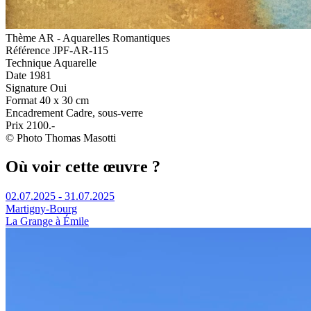
Thème
AR - Aquarelles Romantiques
Référence
JPF-AR-115
Technique
Aquarelle
Date
1981
Signature
Oui
Format
40 x 30 cm
Encadrement
Cadre, sous-verre
Prix
2100.-
© Photo Thomas Masotti
Où voir cette œuvre ?
02.07.2025 - 31.07.2025
Martigny-Bourg
La Grange à Émile