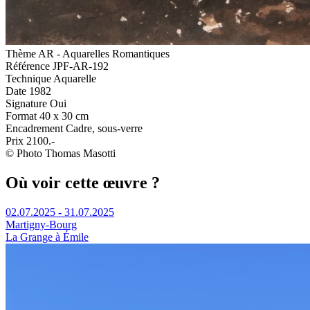
Thème
AR - Aquarelles Romantiques
Référence
JPF-AR-192
Technique
Aquarelle
Date
1982
Signature
Oui
Format
40 x 30 cm
Encadrement
Cadre, sous-verre
Prix
2100.-
© Photo Thomas Masotti
Où voir cette œuvre ?
02.07.2025 - 31.07.2025
Martigny-Bourg
La Grange à Émile