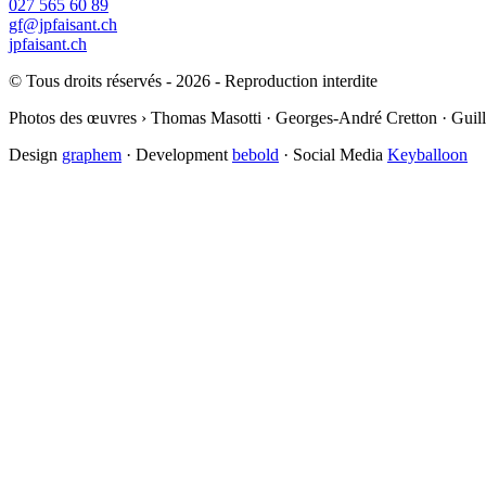
027 565 60 89
gf@jpfaisant.ch
jpfaisant.ch
© Tous droits réservés - 2026 - Reproduction interdite
Photos des œuvres › Thomas Masotti · Georges-André Cretton · Guil
Design
graphem
· Development
bebold
· Social Media
Keyballoon