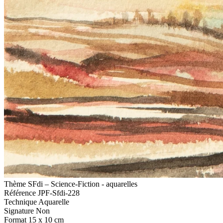
Thème
SFdi – Science-Fiction - aquarelles
Référence
JPF-Sfdi-228
Technique
Aquarelle
Signature
Non
Format
15 x 10 cm