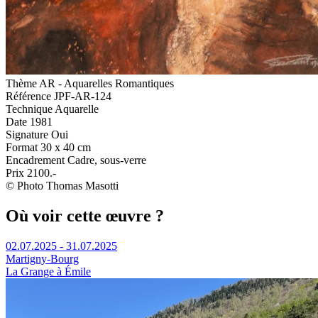
Thème
AR - Aquarelles Romantiques
Référence
JPF-AR-124
Technique
Aquarelle
Date
1981
Signature
Oui
Format
30 x 40 cm
Encadrement
Cadre, sous-verre
Prix
2100.-
© Photo Thomas Masotti
Où voir cette œuvre ?
02.07.2025 - 31.07.2025
Martigny-Bourg
La Grange à Émile