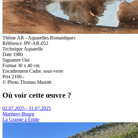
Thème
AR - Aquarelles Romantiques
Référence
JPF-AR-052
Technique
Aquarelle
Date
1980
Signature
Oui
Format
30 x 40 cm
Encadrement
Cadre, sous-verre
Prix
2100.-
© Photo Thomas Masotti
Où voir cette œuvre ?
02.07.2025 - 31.07.2025
Martigny-Bourg
La Grange à Émile